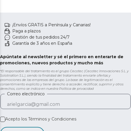
¡Envíos GRATIS a Península y Canarias!
Paga a plazos
Gestión de tus pedidos 24/7
Garantía de 3 años en España
Apúntate al newsletter y sé el primero en enterarte de
promociones, nuevos productos y mucho más
*El responsable del tratamiento es el grupo Cecotec (Cecotec Innovaciones S.L. y
Solotriatlon S.L.), siendo la finalidad del tratamiento enviarle ofertas y
promociones de las empresas del grupo. La base de legitimación es el
consentimiento explícito y tiene derecho a acceder, rectificar, suprimir y otros
derechos, como se indica en nuestra
Política de privacidad
Correo electrónico
Acepto los
Términos y Condiciones