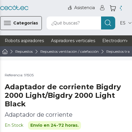
Asistencia
Categorías
¿Qué buscas?
ES
Robots aspiradores
Aspiradores verticales
Electrodomést
Repuestos
Repuestos ventilación / calefacción
Repuestos trat
Referencia: 91505
Adaptador de corriente Bigdry
2000 Light/Bigdry 2000 Light
Black
Adaptador de corriente
En Stock
Envío en 24-72 horas.