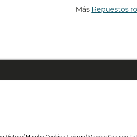
Más
Repuestos ro
g Victory/ Mambo Cooking Unique/ Mambo Cooking To