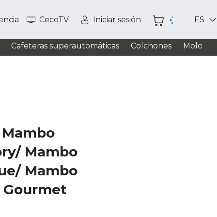
tencia
CecoTV
Iniciar sesión
ES
Cafeteras superautomáticas
Colchones
Moldead
r Mambo
ory/ Mambo
que/ Mambo
l Gourmet