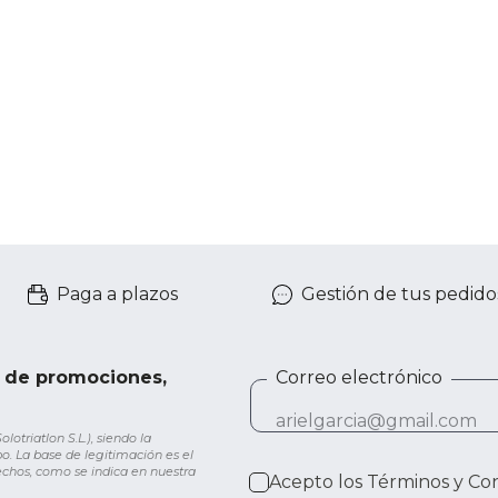
Paga a plazos
Gestión de tus pedido
e de promociones,
Correo electrónico
otriatlon S.L.), siendo la
o. La base de legitimación es el
rechos, como se indica en nuestra
Acepto los
Términos y Co