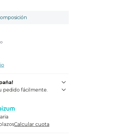
omposición
do
io
spaña!
u pedido fácilmente.
aria
 plazos
Calcular cuota