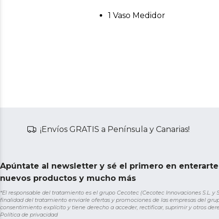
1 Vaso Medidor
¡Envíos GRATIS a Península y Canarias!
Apúntate al newsletter y sé el primero en enterart
nuevos productos y mucho más
*El responsable del tratamiento es el grupo Cecotec (Cecotec Innovaciones S.L. y Sol
finalidad del tratamiento enviarle ofertas y promociones de las empresas del grup
consentimiento explícito y tiene derecho a acceder, rectificar, suprimir y otros de
Política de privacidad