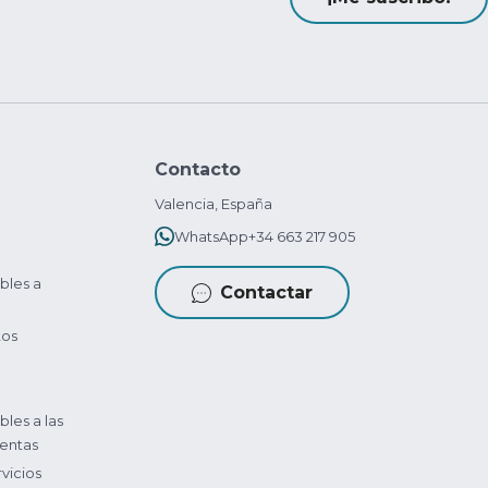
Contacto
Valencia, España
WhatsApp
+34 663 217 905
bles a
Contactar
tos
bles a las
entas
vicios