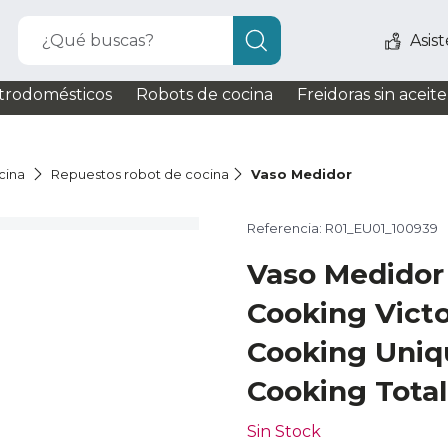
¿Qué buscas?
Asis
trodomésticos
Robots de cocina
Freidoras sin aceite
cina
Repuestos robot de cocina
Vaso Medidor
Referencia: R01_EU01_100939
Vaso Medido
Cooking Vict
Cooking Uni
Cooking Tota
Sin Stock