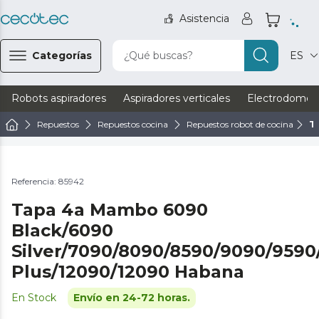
Asistencia
Categorías
¿Qué buscas?
ES
Robots aspiradores
Aspiradores verticales
Electrodomést
Repuestos
Repuestos cocina
Repuestos robot de cocina
T
Referencia: 85942
Tapa 4a Mambo 6090
Black/6090
Silver/7090/8090/8590/9090/959
Plus/12090/12090 Habana
En Stock
Envío en 24-72 horas.