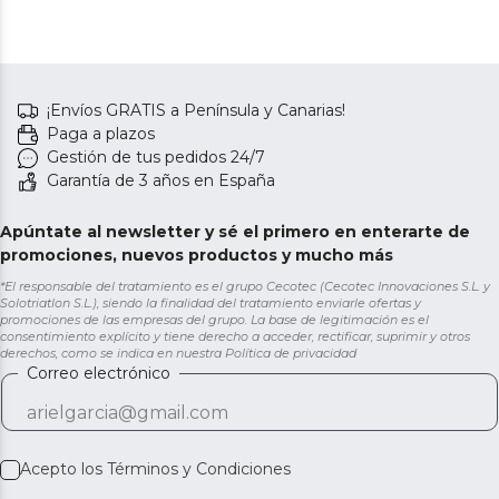
¡Envíos GRATIS a Península y Canarias!
Paga a plazos
Gestión de tus pedidos 24/7
Garantía de 3 años en España
Apúntate al newsletter y sé el primero en enterarte de
promociones, nuevos productos y mucho más
*El responsable del tratamiento es el grupo Cecotec (Cecotec Innovaciones S.L. y
Solotriatlon S.L.), siendo la finalidad del tratamiento enviarle ofertas y
promociones de las empresas del grupo. La base de legitimación es el
consentimiento explícito y tiene derecho a acceder, rectificar, suprimir y otros
derechos, como se indica en nuestra
Política de privacidad
Correo electrónico
Acepto los
Términos y Condiciones