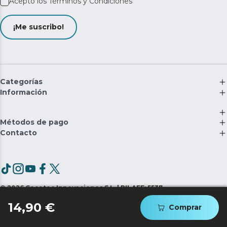
Acepto los
Términos y Condiciones
¡Me suscribo!
Categorías
Información
Métodos de pago
Contacto
©
2026
Cecotec Innovaciones S.L. | RII-AEE: 5537
14,90 €
Comprar