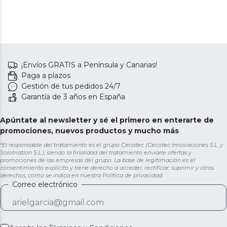
¡Envíos GRATIS a Península y Canarias!
Paga a plazos
Gestión de tus pedidos 24/7
Garantía de 3 años en España
Apúntate al newsletter y sé el primero en enterarte de
promociones, nuevos productos y mucho más
*El responsable del tratamiento es el grupo Cecotec (Cecotec Innovaciones S.L. y
Solotriatlon S.L.), siendo la finalidad del tratamiento enviarle ofertas y
promociones de las empresas del grupo. La base de legitimación es el
consentimiento explícito y tiene derecho a acceder, rectificar, suprimir y otros
derechos, como se indica en nuestra
Política de privacidad
Correo electrónico