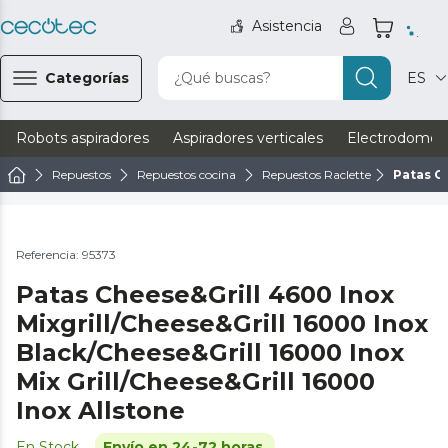
Asistencia
Categorías
¿Qué buscas?
ES
Robots aspiradores
Aspiradores verticales
Electrodomést
Repuestos
Repuestos cocina
Repuestos Raclette
Patas Ch
Referencia: 95373
Patas Cheese&Grill 4600 Inox
Mixgrill/Cheese&Grill 16000 Inox
Black/Cheese&Grill 16000 Inox
Mix Grill/Cheese&Grill 16000
Inox Allstone
En Stock
Envío en 24-72 horas.