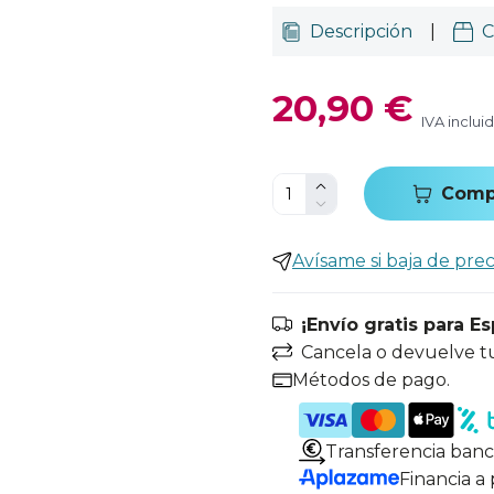
Descripción
|
C
20,90 €
IVA inclui
Comp
Avísame si baja de prec
¡Envío gratis para E
Cancela o devuelve t
Métodos de pago.
Transferencia banc
Financia a