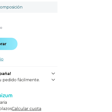
omposición
do
rar
io
spaña!
u pedido fácilmente.
aria
 plazos
Calcular cuota