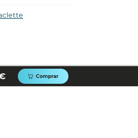
aclette
 €
Comprar