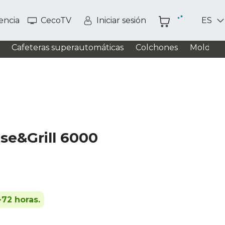
tencia
CecoTV
Iniciar sesión
ES
Cafeteras superautomáticas
Colchones
Moldead
se&Grill 6000
-72 horas.