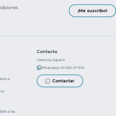
ndiciones
¡Me suscribo!
Contacto
Valencia, España
WhatsApp
+34 663 217 905
bles a
Contactar
tos
bles a las