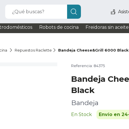
¿Qué buscas?
Asis
trodomésticos
Robots de cocina
Freidoras sin aceite
cina
Repuestos Raclette
Bandeja Cheese&Grill 6000 Black
Referencia: 84375
Bandeja Chee
Black
Bandeja
En Stock
Envío en 24