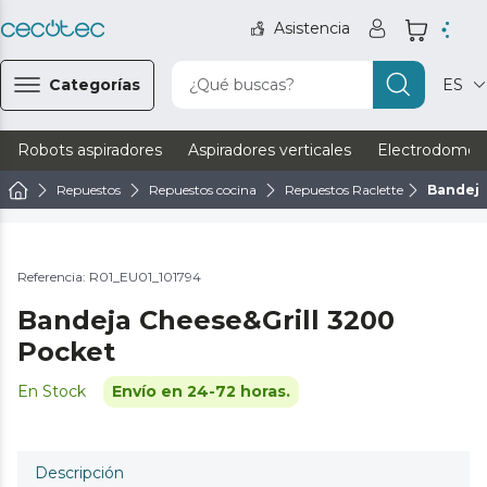
Asistencia
Categorías
¿Qué buscas?
ES
Robots aspiradores
Aspiradores verticales
Electrodomést
Repuestos
Repuestos cocina
Repuestos Raclette
Bandeja
Referencia: R01_EU01_101794
Bandeja Cheese&Grill 3200
Pocket
En Stock
Envío en 24-72 horas.
Descripción