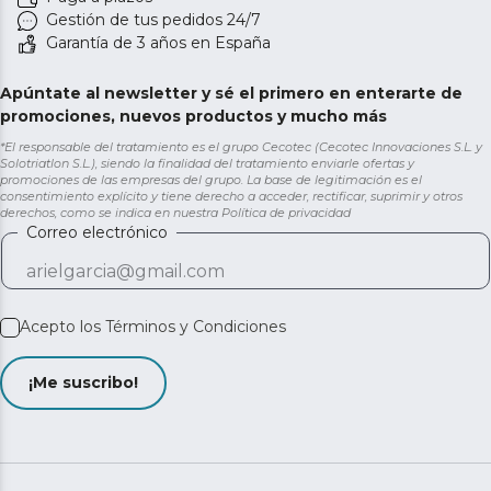
Gestión de tus pedidos 24/7
Garantía de 3 años en España
Apúntate al newsletter y sé el primero en enterarte de
promociones, nuevos productos y mucho más
*El responsable del tratamiento es el grupo Cecotec (Cecotec Innovaciones S.L. y
Solotriatlon S.L.), siendo la finalidad del tratamiento enviarle ofertas y
promociones de las empresas del grupo. La base de legitimación es el
consentimiento explícito y tiene derecho a acceder, rectificar, suprimir y otros
derechos, como se indica en nuestra
Política de privacidad
Correo electrónico
Acepto los
Términos y Condiciones
¡Me suscribo!