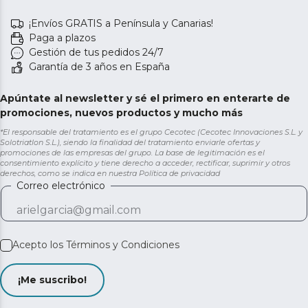
¡Envíos GRATIS a Península y Canarias!
Paga a plazos
Gestión de tus pedidos 24/7
Garantía de 3 años en España
Apúntate al newsletter y sé el primero en enterarte de
promociones, nuevos productos y mucho más
*El responsable del tratamiento es el grupo Cecotec (Cecotec Innovaciones S.L. y
Solotriatlon S.L.), siendo la finalidad del tratamiento enviarle ofertas y
promociones de las empresas del grupo. La base de legitimación es el
consentimiento explícito y tiene derecho a acceder, rectificar, suprimir y otros
derechos, como se indica en nuestra
Política de privacidad
Correo electrónico
Acepto los
Términos y Condiciones
¡Me suscribo!