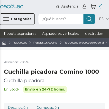
Asistencia
Categorías
¿Qué buscas?
ES
Robots aspiradores
Aspiradores verticales
Electrodomést
Repuestos
Repuestos cocina
Repuestos procesadores de alim
Referencia: 70336
Cuchilla picadora Comino 1000
Cuchilla picadora
En Stock
Envío en 24-72 horas.
Descripción
|
Composición