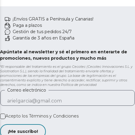
¡Envíos GRATIS a Península y Canarias!
Paga a plazos
Gestión de tus pedidos 24/7
Garantía de 3 años en España
Apúntate al newsletter y sé el primero en enterarte de
promociones, nuevos productos y mucho más
*El responsable del tratamiento es el grupo Cecotec (Cecotec Innovaciones S.L. y
Solotriatlon S.L.), siendo la finalidad del tratamiento enviarle ofertas y
promociones de las empresas del grupo. La base de legitimación es el
consentimiento explícito y tiene derecho a acceder, rectificar, suprimir y otros
derechos, como se indica en nuestra
Política de privacidad
Correo electrónico
Acepto los
Términos y Condiciones
¡Me suscribo!