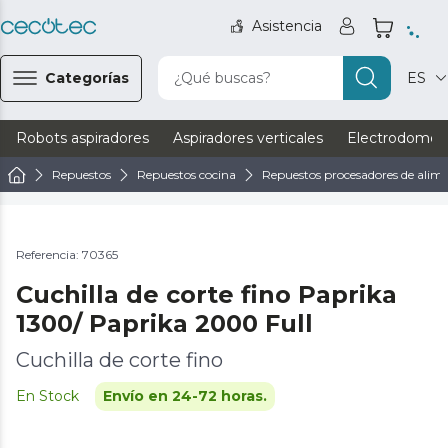
Asistencia
Categorías
¿Qué buscas?
ES
Robots aspiradores
Aspiradores verticales
Electrodomést
Repuestos
Repuestos cocina
Repuestos procesadores de alim
Referencia: 70365
Cuchilla de corte fino Paprika
1300/ Paprika 2000 Full
Cuchilla de corte fino
En Stock
Envío en 24-72 horas.