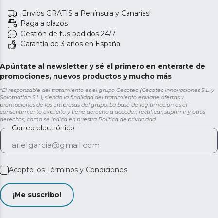
¡Envíos GRATIS a Península y Canarias!
Paga a plazos
Gestión de tus pedidos 24/7
Garantía de 3 años en España
Apúntate al newsletter y sé el primero en enterarte de
promociones, nuevos productos y mucho más
*El responsable del tratamiento es el grupo Cecotec (Cecotec Innovaciones S.L. y
Solotriatlon S.L.), siendo la finalidad del tratamiento enviarle ofertas y
promociones de las empresas del grupo. La base de legitimación es el
consentimiento explícito y tiene derecho a acceder, rectificar, suprimir y otros
derechos, como se indica en nuestra
Política de privacidad
Correo electrónico
Acepto los
Términos y Condiciones
¡Me suscribo!