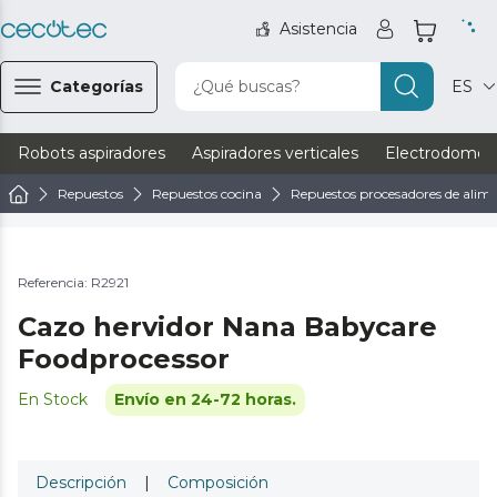
Asistencia
Categorías
¿Qué buscas?
ES
Robots aspiradores
Aspiradores verticales
Electrodomést
Repuestos
Repuestos cocina
Repuestos procesadores de alim
Referencia: R2921
Cazo hervidor Nana Babycare
Foodprocessor
En Stock
Envío en 24-72 horas.
Descripción
|
Composición