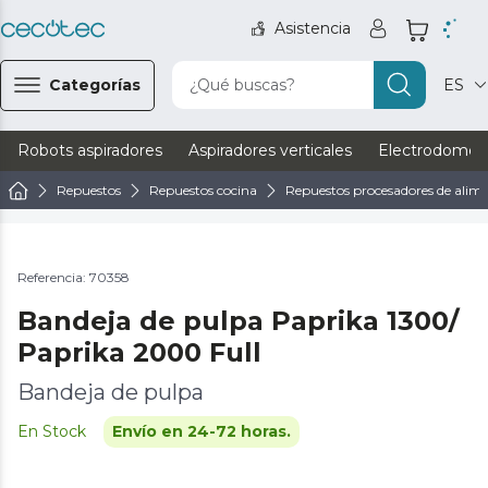
Asistencia
Categorías
¿Qué buscas?
ES
Robots aspiradores
Aspiradores verticales
Electrodomést
Repuestos
Repuestos cocina
Repuestos procesadores de alim
Referencia: 70358
Bandeja de pulpa Paprika 1300/
Paprika 2000 Full
Bandeja de pulpa
En Stock
Envío en 24-72 horas.