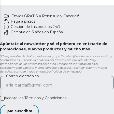
¡Envíos GRATIS a Península y Canarias!
Paga a plazos
Gestión de tus pedidos 24/7
Garantía de 3 años en España
Apúntate al newsletter y sé el primero en enterarte de
promociones, nuevos productos y mucho más
*El responsable del tratamiento es el grupo Cecotec (Cecotec Innovaciones S.L. y
Solotriatlon S.L.), siendo la finalidad del tratamiento enviarle ofertas y
promociones de las empresas del grupo. La base de legitimación es el
consentimiento explícito y tiene derecho a acceder, rectificar, suprimir y otros
derechos, como se indica en nuestra
Política de privacidad
Correo electrónico
Acepto los
Términos y Condiciones
¡Me suscribo!