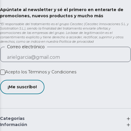
Apúntate al newsletter y sé el primero en enterarte de
promociones, nuevos productos y mucho más
*El responsable del tratamiento es el grupo Cecotec (Cecotec Innovaciones S.L. y
Solotriatlon S.L.), siendo la finalidad del tratamiento enviarle ofertas y
promociones de las empresas del grupo. La base de legitimación es el
consentimiento explícito y tiene derecho a acceder, rectificar, suprimir y otros
derechos, como se indica en nuestra
Política de privacidad
Correo electrónico
Acepto los
Términos y Condiciones
¡Me suscribo!
Categorías
Información