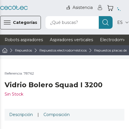
Asistencia
Categorías
¿Qué buscas?
ES
Robots aspiradores
Aspiradores verticales
Electrodomést
Repuestos
Repuestos electrodomésticos
Repuestos placas de 
Referencia: 78762
Vidrio Bolero Squad I 3200
Sin Stock
Descripción
|
Composición