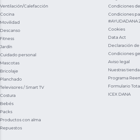
Ventilación/Calefacción
Condiciones de
Cocina
Condiciones par
#AYUDADANA 
Movilidad
Cookies
Descanso
Data Act
Fitness
Declaración de
Jardín
Condiciones ge
Cuidado personal
Aviso legal
Mascotas
Nuestras tienda
Bricolaje
Programa Reem
Planchado
Formulario Total
Televisores / Smart TV
ICEX DANA
Costura
Bebés
Packs
Productos con alma
Repuestos