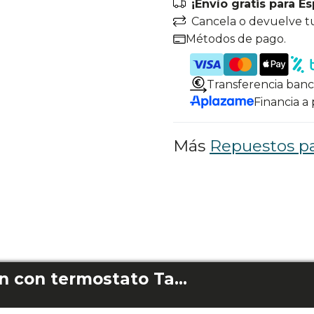
¡Envío gratis para E
Cancela o devuelve t
Métodos de pago.
Transferencia banc
Financia a
Más
Repuestos par
Cable alimentacion con termostato Tasty&Grill 2500 Blackwater Mixgrill/2500 Rockwater Mixgrill/3000 Blackwater/3000 Blackwater Mixgrill/3000 Rockwater/3000 Rockwater Mixgrill/3000 Rockwater L