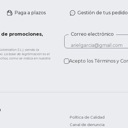
Paga a plazos
Gestión de tus pedido
e de promociones,
Correo electrónico
otriatlon S.L.), siendo la
o. La base de legitimación es el
rechos, como se indica en nuestra
Acepto los
Términos y Co
n
Política de Calidad
Canal de denuncia