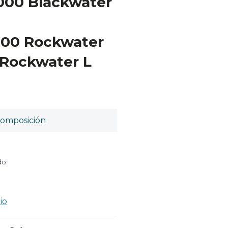
000 Blackwater
000 Rockwater
 Rockwater L
omposición
do
io