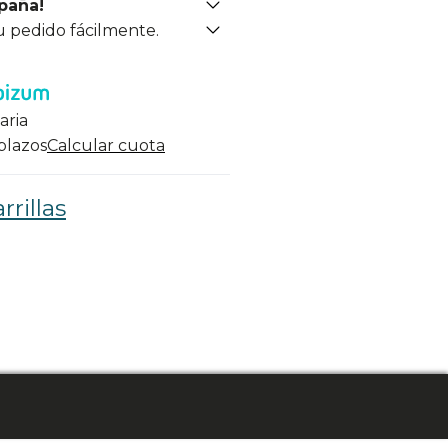
spaña!
u pedido fácilmente.
aria
 plazos
Calcular cuota
rillas