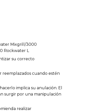
ater Mixgrill/3000
00 Rockwater L
tizar su correcto
 ser reemplazados cuando estén
acerlo implica su anulación. El
dan surgir por una manipulación
omienda realizar