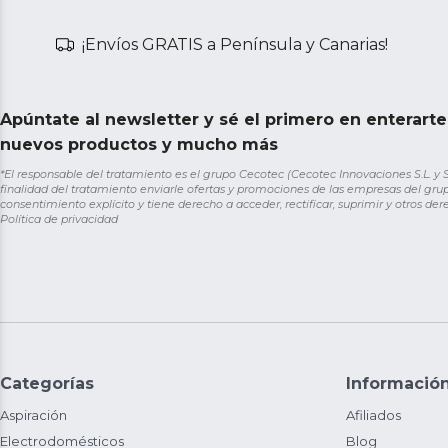
¡Envíos GRATIS a Península y Canarias!
Apúntate al newsletter y sé el primero en enterart
nuevos productos y mucho más
*El responsable del tratamiento es el grupo Cecotec (Cecotec Innovaciones S.L. y Sol
finalidad del tratamiento enviarle ofertas y promociones de las empresas del grup
consentimiento explícito y tiene derecho a acceder, rectificar, suprimir y otros de
Política de privacidad
Categorías
Informació
Aspiración
Afiliados
Electrodomésticos
Blog