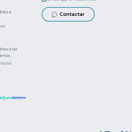
bles a
Contactar
tos
bles a las
entas
vicios
?