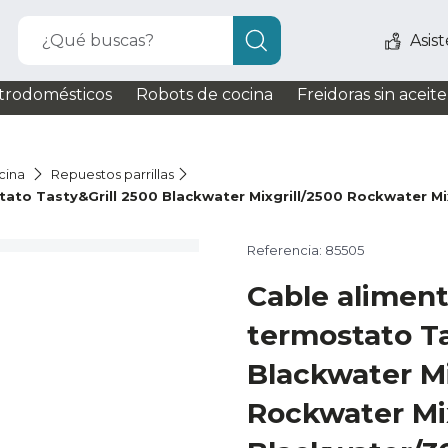
¿Qué buscas?
Asis
trodomésticos
Robots de cocina
Freidoras sin aceite
cina
Repuestos parrillas
tato Tasty&Grill 2500 Blackwater Mixgrill/2500 Rockwater M
Referencia: 85505
Cable alimen
termostato Ta
Blackwater Mi
Rockwater Mi