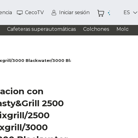
tencia
CecoTV
Iniciar sesión
ES
Cafeteras superautomáticas
Colchones
Moldead
ixgrill/3000 Blackwater/3000 Blackwater Mixgrill/3000 Rock
tacion con
sty&Grill 2500
xgrill/2500
xgrill/3000