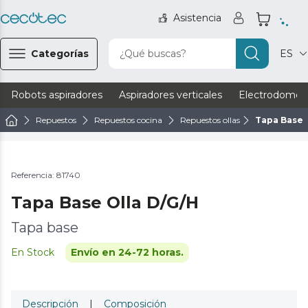
Asistencia
Categorías
¿Qué buscas?
ES
Robots aspiradores
Aspiradores verticales
Electrodomést
Repuestos
Repuestos cocina
Repuestos ollas
Tapa Base 
Referencia: 81740
Tapa Base Olla D/G/H
Tapa base
En Stock
Envío en 24-72 horas.
Descripción
|
Composición