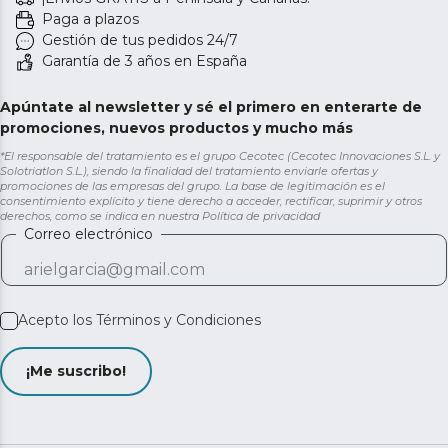
Paga a plazos
Gestión de tus pedidos 24/7
Garantía de 3 años en España
Apúntate al newsletter y sé el primero en enterarte de
promociones, nuevos productos y mucho más
*El responsable del tratamiento es el grupo Cecotec (Cecotec Innovaciones S.L. y
Solotriatlon S.L.), siendo la finalidad del tratamiento enviarle ofertas y
promociones de las empresas del grupo. La base de legitimación es el
consentimiento explícito y tiene derecho a acceder, rectificar, suprimir y otros
derechos, como se indica en nuestra
Política de privacidad
Correo electrónico
Acepto los
Términos y Condiciones
¡Me suscribo!