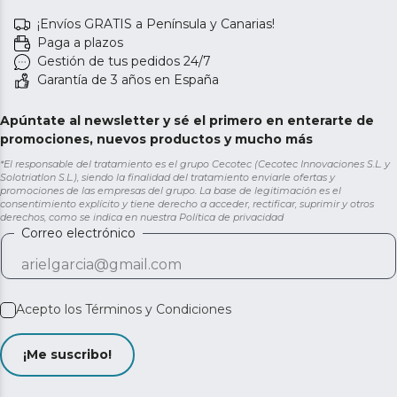
¡Envíos GRATIS a Península y Canarias!
Paga a plazos
Gestión de tus pedidos 24/7
Garantía de 3 años en España
Apúntate al newsletter y sé el primero en enterarte de
promociones, nuevos productos y mucho más
*El responsable del tratamiento es el grupo Cecotec (Cecotec Innovaciones S.L. y
Solotriatlon S.L.), siendo la finalidad del tratamiento enviarle ofertas y
promociones de las empresas del grupo. La base de legitimación es el
consentimiento explícito y tiene derecho a acceder, rectificar, suprimir y otros
derechos, como se indica en nuestra
Política de privacidad
Correo electrónico
Acepto los
Términos y Condiciones
¡Me suscribo!