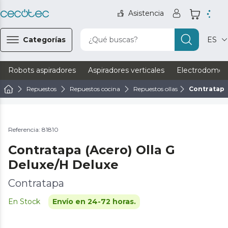
Asistencia
Categorías
¿Qué buscas?
ES
Robots aspiradores
Aspiradores verticales
Electrodomést
Repuestos
Repuestos cocina
Repuestos ollas
Contratapa
Referencia: 81810
Contratapa (Acero) Olla G
Deluxe/H Deluxe
Contratapa
En Stock
Envío en 24-72 horas.