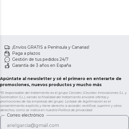
¡Envíos GRATIS a Península y Canarias!
Paga a plazos
Gestión de tus pedidos 24/7
Garantía de 3 años en España
Apúntate al newsletter y sé el primero en enterarte de
promociones, nuevos productos y mucho más
*El responsable del tratamiento es el grupo Cecotec (Cecotec Innovaciones S.L. y
Solotriatlon S.L.), siendo la finalidad del tratamiento enviarle ofertas y
promociones de las empresas del grupo. La base de legitimación es el
consentimiento explícito y tiene derecho a acceder, rectificar, suprimir y otros
derechos, como se indica en nuestra
Política de privacidad
Correo electrónico