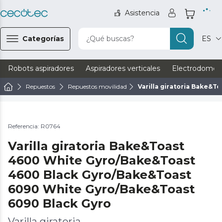
Asistencia
Categorías
¿Qué buscas?
ES
Robots aspiradores
Aspiradores verticales
Electrodomést
Repuestos
Repuestos movilidad
Varilla giratoria Bake&
Referencia: R0764
Varilla giratoria Bake&Toast
4600 White Gyro/Bake&Toast
4600 Black Gyro/Bake&Toast
6090 White Gyro/Bake&Toast
6090 Black Gyro
Varilla giratoria