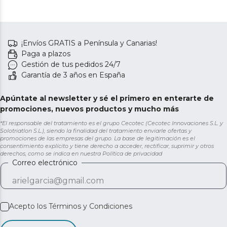
¡Envíos GRATIS a Península y Canarias!
Paga a plazos
Gestión de tus pedidos 24/7
Garantía de 3 años en España
Apúntate al newsletter y sé el primero en enterarte de
promociones, nuevos productos y mucho más
*El responsable del tratamiento es el grupo Cecotec (Cecotec Innovaciones S.L. y
Solotriatlon S.L.), siendo la finalidad del tratamiento enviarle ofertas y
promociones de las empresas del grupo. La base de legitimación es el
consentimiento explícito y tiene derecho a acceder, rectificar, suprimir y otros
derechos, como se indica en nuestra
Política de privacidad
Correo electrónico
Acepto los
Términos y Condiciones