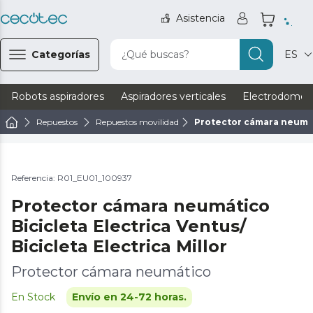
Asistencia
Categorías
¿Qué buscas?
ES
Robots aspiradores
Aspiradores verticales
Electrodomést
Repuestos
Repuestos movilidad
Protector cámara neumátic
Referencia: R01_EU01_100937
Protector cámara neumático
Bicicleta Electrica Ventus/
Bicicleta Electrica Millor
Protector cámara neumático
En Stock
Envío en 24-72 horas.