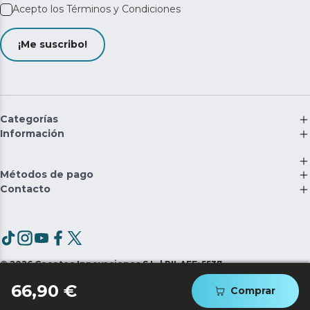
Acepto los
Términos y Condiciones
¡Me suscribo!
Categorías
Información
Métodos de pago
Contacto
©
2026
Cecotec Innovaciones S.L. | RII-AEE: 5537
66,90 €
Comprar