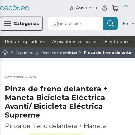
Asistencia
Categorías
¿Qué buscas?
ES
Robots aspiradores
Aspiradores verticales
Electrodomést
Repuestos
Repuestos movilidad
Pinza de freno delantera
Referencia: R2874
Pinza de freno delantera +
Maneta Bicicleta Eléctrica
Avanti/ Bicicleta Eléctrica
Supreme
Pinza de freno delantera + Maneta