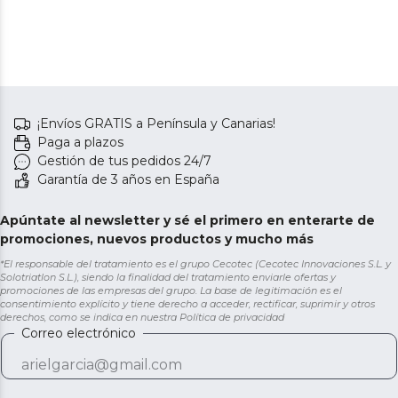
¡Envíos GRATIS a Península y Canarias!
Paga a plazos
Gestión de tus pedidos 24/7
Garantía de 3 años en España
Apúntate al newsletter y sé el primero en enterarte de
promociones, nuevos productos y mucho más
*El responsable del tratamiento es el grupo Cecotec (Cecotec Innovaciones S.L. y
Solotriatlon S.L.), siendo la finalidad del tratamiento enviarle ofertas y
promociones de las empresas del grupo. La base de legitimación es el
consentimiento explícito y tiene derecho a acceder, rectificar, suprimir y otros
derechos, como se indica en nuestra
Política de privacidad
Correo electrónico