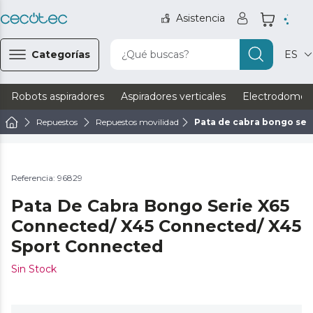
Asistencia
Categorías
¿Qué buscas?
ES
Robots aspiradores
Aspiradores verticales
Electrodomést
Repuestos
Repuestos movilidad
Pata de cabra bongo ser
Referencia: 96829
Pata De Cabra Bongo Serie X65
Connected/ X45 Connected/ X45
Sport Connected
Sin Stock