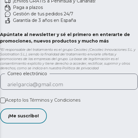
¡Envíos GRATIS a Península y Canarias!
Paga a plazos
Gestión de tus pedidos 24/7
Garantía de 3 años en España
Apúntate al newsletter y sé el primero en enterarte de
promociones, nuevos productos y mucho más
*El responsable del tratamiento es el grupo Cecotec (Cecotec Innovaciones S.L. y
Solotriatlon S.L.), siendo la finalidad del tratamiento enviarle ofertas y
promociones de las empresas del grupo. La base de legitimación es el
consentimiento explícito y tiene derecho a acceder, rectificar, suprimir y otros
derechos, como se indica en nuestra
Política de privacidad
Correo electrónico
Acepto los
Términos y Condiciones
¡Me suscribo!