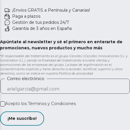
¡Envíos GRATIS a Península y Canarias!
Paga a plazos
Gestión de tus pedidos 24/7
Garantía de 3 años en España
Apúntate al newsletter y sé el primero en enterarte de
promociones, nuevos productos y mucho más
*El responsable del tratamiento es el grupo Cecotec (Cecotec Innovaciones S.L. y
Solotriatlon S.L.), siendo la finalidad del tratamiento enviarle ofertas y
promociones de las empresas del grupo. La base de legitimación es el
consentimiento explícito y tiene derecho a acceder, rectificar, suprimir y otros
derechos, como se indica en nuestra
Política de privacidad
Correo electrónico
Acepto los
Términos y Condiciones
¡Me suscribo!