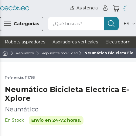
Asistencia
Categorías
¿Qué buscas?
ES
Robots aspiradores
Aspiradores verticales
Electrodomést
Repuestos
Repuestos movilidad
Neumático Bicicleta Elec
Referencia: R1799
Neumático Bicicleta Electrica E-
Xplore
Neumático
En Stock
Envío en 24-72 horas.