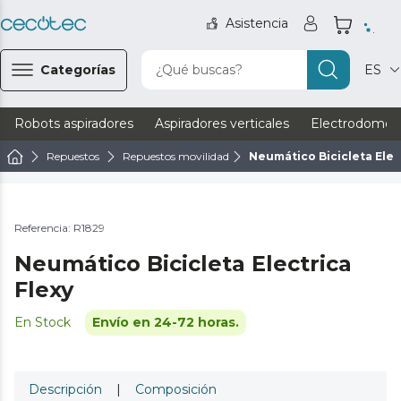
Asistencia
Categorías
¿Qué buscas?
ES
Robots aspiradores
Aspiradores verticales
Electrodomést
Repuestos
Repuestos movilidad
Neumático Bicicleta Elec
Referencia: R1829
Neumático Bicicleta Electrica
Flexy
En Stock
Envío en 24-72 horas.
Descripción
|
Composición