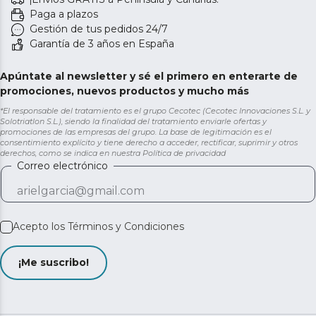
Paga a plazos
Gestión de tus pedidos 24/7
Garantía de 3 años en España
Apúntate al newsletter y sé el primero en enterarte de
promociones, nuevos productos y mucho más
*El responsable del tratamiento es el grupo Cecotec (Cecotec Innovaciones S.L. y
Solotriatlon S.L.), siendo la finalidad del tratamiento enviarle ofertas y
promociones de las empresas del grupo. La base de legitimación es el
consentimiento explícito y tiene derecho a acceder, rectificar, suprimir y otros
derechos, como se indica en nuestra
Política de privacidad
Correo electrónico
Acepto los
Términos y Condiciones
¡Me suscribo!