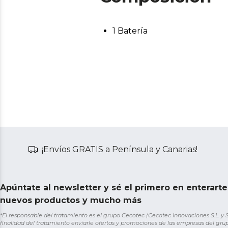
1 Batería
¡Envíos GRATIS a Península y Canarias!
Apúntate al newsletter y sé el primero en enterart
nuevos productos y mucho más
*El responsable del tratamiento es el grupo Cecotec (Cecotec Innovaciones S.L. y Sol
finalidad del tratamiento enviarle ofertas y promociones de las empresas del grup