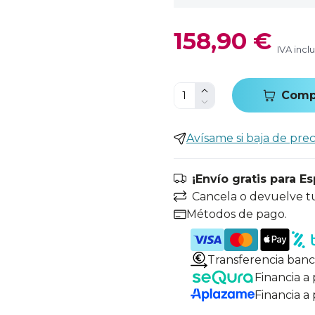
158,90 €
IVA incl
Comp
Avísame si baja de prec
¡Envío gratis para E
Cancela o devuelve t
Métodos de pago.
Transferencia banc
Financia a
Financia a