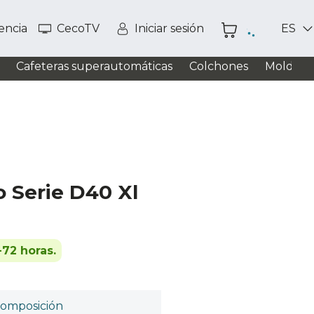
tencia
CecoTV
Iniciar sesión
ES
Cafeteras superautomáticas
Colchones
Moldead
 Serie D40 Xl
-72 horas.
omposición