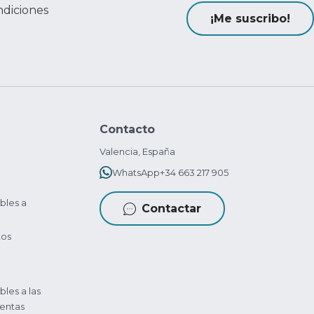
ndiciones
¡Me suscribo!
Contacto
Valencia, España
WhatsApp
+34 663 217 905
bles a
Contactar
tos
bles a las
entas