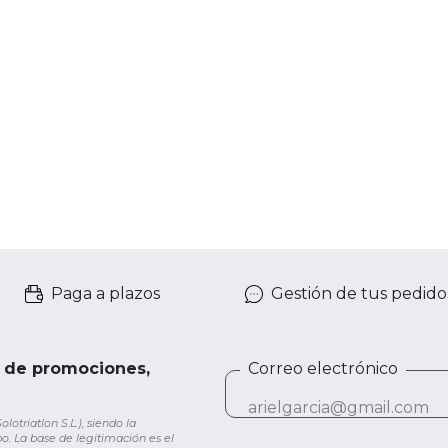
Paga a plazos
Gestión de tus pedido
e de promociones,
Correo electrónico
otriatlon S.L.), siendo la
o. La base de legitimación es el