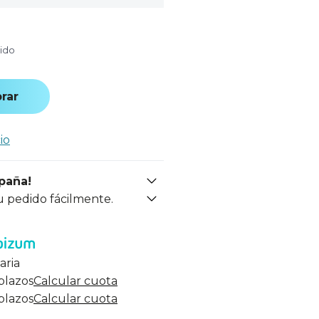
uido
rar
io
spaña!
u pedido fácilmente.
aria
 plazos
Calcular cuota
 plazos
Calcular cuota