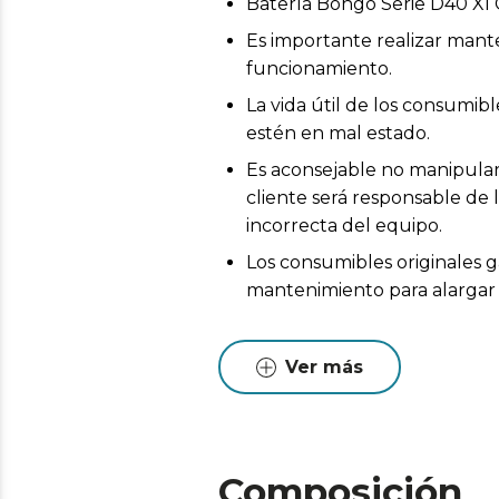
Batería Bongo Serie D40 Xl
Es importante realizar mant
funcionamiento.
La vida útil de los consumi
estén en mal estado.
Es aconsejable no manipular 
cliente será responsable de 
incorrecta del equipo.
Los consumibles originales g
mantenimiento para alargar l
Ver más
Composición