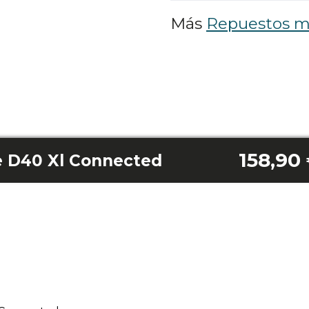
Más
Repuestos m
158,90
e D40 Xl Connected