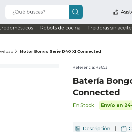
¿Qué buscas?
Asis
trodomésticos
Robots de cocina
Freidoras sin aceite
vilidad
Motor Bongo Serie D40 Xl Connected
Referencia: R3653
Batería Bongo
Connected
En Stock
Envío en 24
Descripción
|
C