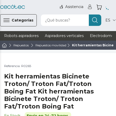
Asistencia
Categorías
¿Qué buscas?
ES
Robots aspiradores
Aspiradores verticales
Electrodomést
Repuestos
Repuestos movilidad
Kit herramientas Bicinet
Referencia: R0265
Kit herramientas Bicinete
Troton/ Troton Fat/Troton
Boing Fat Kit herramientas
Bicinete Troton/ Troton
Fat/Troton Boing Fat
En Stock
Envío en 24-72 horas.