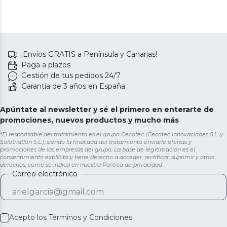
¡Envíos GRATIS a Península y Canarias!
Paga a plazos
Gestión de tus pedidos 24/7
Garantía de 3 años en España
Apúntate al newsletter y sé el primero en enterarte de
promociones, nuevos productos y mucho más
*El responsable del tratamiento es el grupo Cecotec (Cecotec Innovaciones S.L. y
Solotriatlon S.L.), siendo la finalidad del tratamiento enviarle ofertas y
promociones de las empresas del grupo. La base de legitimación es el
consentimiento explícito y tiene derecho a acceder, rectificar, suprimir y otros
derechos, como se indica en nuestra
Política de privacidad
Correo electrónico
Acepto los
Términos y Condiciones