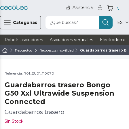
Asistencia
Categorías
¿Qué buscas?
ES
Robots aspiradores
Aspiradores verticales
Electrodomést
Repuestos
Repuestos movilidad
Guardabarros trasero B
Referencia: R01_EU01_110070
Guardabarros trasero Bongo
G50 Xxl Ultrawide Suspension
Connected
Guardabarros trasero
Sin Stock