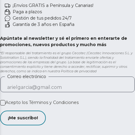
¡Envíos GRATIS a Península y Canarias!
Paga a plazos
Gestión de tus pedidos 24/7
Garantía de 3 años en España
Apúntate al newsletter y sé el primero en enterarte de
promociones, nuevos productos y mucho más
*El responsable del tratamiento es el grupo Cecotec (Cecotec Innovaciones S.L. y
Solotriatlon S.L.), siendo la finalidad del tratamiento enviarle ofertas y
promociones de las empresas del grupo. La base de legitimación es el
consentimiento explícito y tiene derecho a acceder, rectificar, suprimir y otros
derechos, como se indica en nuestra
Política de privacidad
Correo electrónico
Acepto los
Términos y Condiciones
¡Me suscribo!