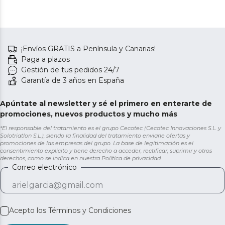
¡Envíos GRATIS a Península y Canarias!
Paga a plazos
Gestión de tus pedidos 24/7
Garantía de 3 años en España
Apúntate al newsletter y sé el primero en enterarte de
promociones, nuevos productos y mucho más
*El responsable del tratamiento es el grupo Cecotec (Cecotec Innovaciones S.L. y
Solotriatlon S.L.), siendo la finalidad del tratamiento enviarle ofertas y
promociones de las empresas del grupo. La base de legitimación es el
consentimiento explícito y tiene derecho a acceder, rectificar, suprimir y otros
derechos, como se indica en nuestra
Política de privacidad
Correo electrónico
Acepto los
Términos y Condiciones