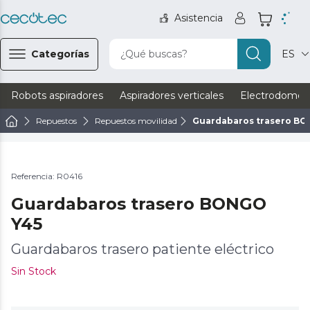
Asistencia
Categorías
¿Qué buscas?
ES
Robots aspiradores
Aspiradores verticales
Electrodomést
Repuestos
Repuestos movilidad
Guardabaros trasero BO
Referencia: R0416
Guardabaros trasero BONGO
Y45
Guardabaros trasero patiente eléctrico
Sin Stock