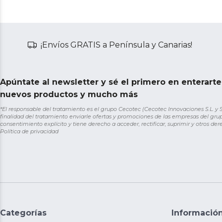
¡Envíos GRATIS a Península y Canarias!
Apúntate al newsletter y sé el primero en enterart
nuevos productos y mucho más
*El responsable del tratamiento es el grupo Cecotec (Cecotec Innovaciones S.L. y Sol
finalidad del tratamiento enviarle ofertas y promociones de las empresas del grup
consentimiento explícito y tiene derecho a acceder, rectificar, suprimir y otros de
Política de privacidad
Categorías
Informació