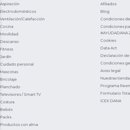
Aspiración
Afiliados
Electrodomésticos
Blog
Ventilación/Calefacción
Condiciones de
Cocina
Condiciones par
#AYUDADANA 
Movilidad
Cookies
Descanso
Data Act
Fitness
Declaración de
Jardín
Condiciones ge
Cuidado personal
Aviso legal
Mascotas
Nuestras tienda
Bricolaje
Programa Reem
Planchado
Formulario Total
Televisores / Smart TV
ICEX DANA
Costura
Bebés
Packs
Productos con alma