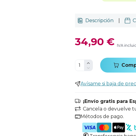
Descripción
|
C
34,90 €
IVA inclui
Comp
Avísame si baja de prec
¡Envío gratis para E
Cancela o devuelve t
Métodos de pago.