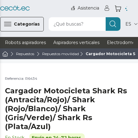
Asistencia
Categorías
¿Qué buscas?
ES
Robots aspiradores
Aspiradores verticales
Electrodomést
Repuestos
Repuestos movilidad
Cargador Motocicleta Sha
Referencia: R6434
Cargador Motocicleta Shark Rs
(Antracita/Rojo)/ Shark
(Rojo/Blanco)/ Shark
(Gris/Verde)/ Shark Rs
(Plata/Azul)
En Stock
Envío en 24-72 horas.