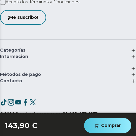
Acepto los
Términos y Condiciones
¡Me suscribo!
Categorías
Información
Métodos de pago
Contacto
©
2026
Cecotec Innovaciones S.L. | RII-AEE: 5537
143,90 €
Comprar