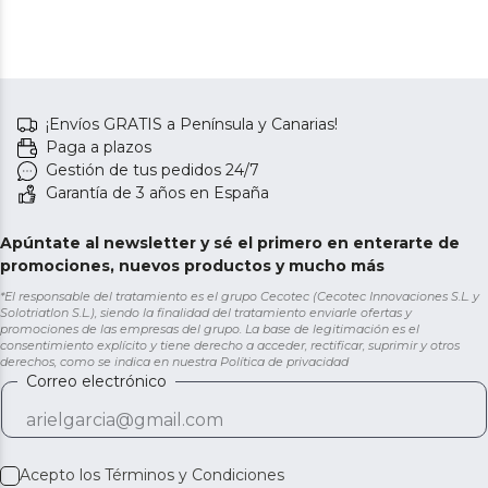
¡Envíos GRATIS a Península y Canarias!
Paga a plazos
Gestión de tus pedidos 24/7
Garantía de 3 años en España
Apúntate al newsletter y sé el primero en enterarte de
promociones, nuevos productos y mucho más
*El responsable del tratamiento es el grupo Cecotec (Cecotec Innovaciones S.L. y
Solotriatlon S.L.), siendo la finalidad del tratamiento enviarle ofertas y
promociones de las empresas del grupo. La base de legitimación es el
consentimiento explícito y tiene derecho a acceder, rectificar, suprimir y otros
derechos, como se indica en nuestra
Política de privacidad
Correo electrónico
Acepto los
Términos y Condiciones