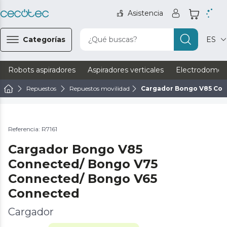
Asistencia
Categorías
¿Qué buscas?
ES
Robots aspiradores
Aspiradores verticales
Electrodomést
Repuestos
Repuestos movilidad
Cargador Bongo V85 Con
Referencia: R7161
Cargador Bongo V85
Connected/ Bongo V75
Connected/ Bongo V65
Connected
Cargador