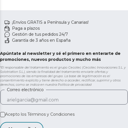
¡Envíos GRATIS a Península y Canarias!
Paga a plazos
Gestión de tus pedidos 24/7
Garantía de 3 años en España
Apúntate al newsletter y sé el primero en enterarte de
promociones, nuevos productos y mucho más
*El responsable del tratamiento es el grupo Cecotec (Cecotec Innovaciones S.L. y
Solotriatlon S.L.), siendo la finalidad del tratamiento enviarle ofertas y
promociones de las empresas del grupo. La base de legitimación es el
consentimiento explícito y tiene derecho a acceder, rectificar, suprimir y otros
derechos, como se indica en nuestra
Política de privacidad
Correo electrónico
Acepto los
Términos y Condiciones