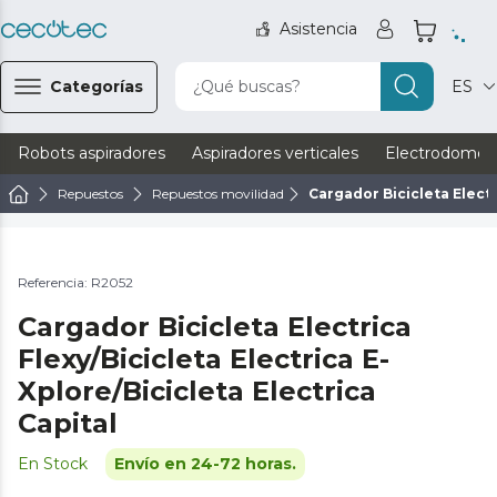
Asistencia
Categorías
¿Qué buscas?
ES
Robots aspiradores
Aspiradores verticales
Electrodomést
Repuestos
Repuestos movilidad
Cargador Bicicleta Elect
Referencia: R2052
Cargador Bicicleta Electrica
Flexy/Bicicleta Electrica E-
Xplore/Bicicleta Electrica
Capital
En Stock
Envío en 24-72 horas.