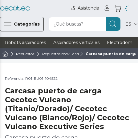
Asistencia
Categorías
¿Qué buscas?
ES
Robots aspiradores
Aspiradores verticales
Electrodomést
Repuestos
Repuestos movilidad
Carcasa puerto de carga
Referencia: R01_EU01_104522
Carcasa puerto de carga
Cecotec Vulcano
(Titanio/Dorado)/ Cecotec
Vulcano (Blanco/Rojo)/ Cecotec
Vulcano Executive Series
Carcasa puerto de carga