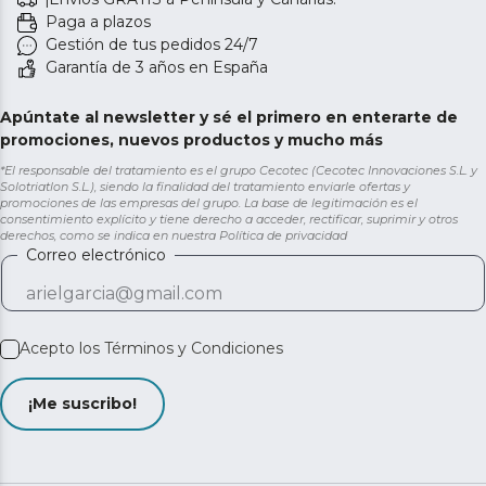
Paga a plazos
Gestión de tus pedidos 24/7
Garantía de 3 años en España
Apúntate al newsletter y sé el primero en enterarte de
promociones, nuevos productos y mucho más
*El responsable del tratamiento es el grupo Cecotec (Cecotec Innovaciones S.L. y
Solotriatlon S.L.), siendo la finalidad del tratamiento enviarle ofertas y
promociones de las empresas del grupo. La base de legitimación es el
consentimiento explícito y tiene derecho a acceder, rectificar, suprimir y otros
derechos, como se indica en nuestra
Política de privacidad
Correo electrónico
Acepto los
Términos y Condiciones
¡Me suscribo!