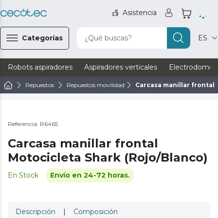
Asistencia
Categorías
¿Qué buscas?
ES
Robots aspiradores
Aspiradores verticales
Electrodomést
Repuestos
Repuestos movilidad
Carcasa manillar frontal
Referencia: R6465
Carcasa manillar frontal
Motocicleta Shark (Rojo/Blanco)
En Stock
Envío en 24-72 horas.
Descripción
|
Composición