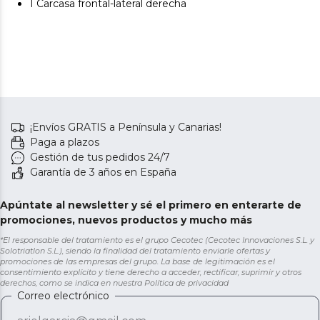
1 Carcasa frontal-lateral derecha
¡Envíos GRATIS a Península y Canarias!
Paga a plazos
Gestión de tus pedidos 24/7
Garantía de 3 años en España
Apúntate al newsletter y sé el primero en enterarte de
promociones, nuevos productos y mucho más
*El responsable del tratamiento es el grupo Cecotec (Cecotec Innovaciones S.L. y
Solotriatlon S.L.), siendo la finalidad del tratamiento enviarle ofertas y
promociones de las empresas del grupo. La base de legitimación es el
consentimiento explícito y tiene derecho a acceder, rectificar, suprimir y otros
derechos, como se indica en nuestra
Política de privacidad
Correo electrónico