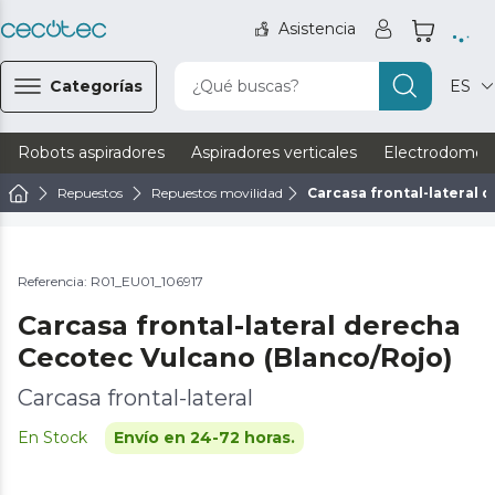
Asistencia
Categorías
¿Qué buscas?
ES
Robots aspiradores
Aspiradores verticales
Electrodomést
Repuestos
Repuestos movilidad
Carcasa frontal-lateral 
Referencia: R01_EU01_106917
Carcasa frontal-lateral derecha
Cecotec Vulcano (Blanco/Rojo)
Carcasa frontal-lateral
En Stock
Envío en 24-72 horas.