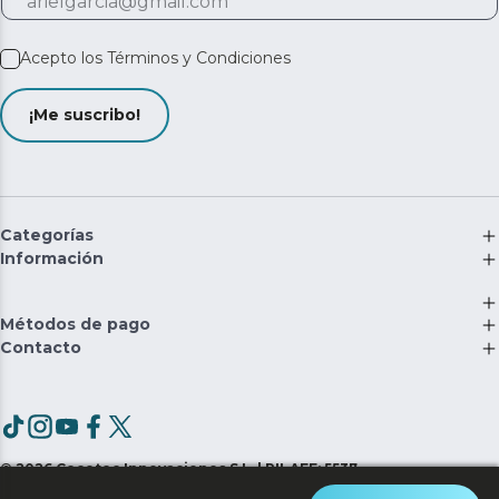
Acepto los
Términos y Condiciones
¡Me suscribo!
Categorías
Información
Métodos de pago
Contacto
©
2026
Cecotec Innovaciones S.L. | RII-AEE: 5537