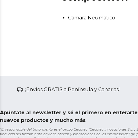
Camara Neumatico
¡Envíos GRATIS a Península y Canarias!
Apúntate al newsletter y sé el primero en enterart
nuevos productos y mucho más
*El responsable del tratamiento es el grupo Cecotec (Cecotec Innovaciones S.L. y Sol
finalidad del tratamiento enviarle ofertas y promociones de las empresas del grup