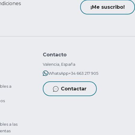
ndiciones
¡Me suscribo!
Contacto
Valencia, España
WhatsApp
+34 663 217 905
bles a
Contactar
tos
bles a las
entas