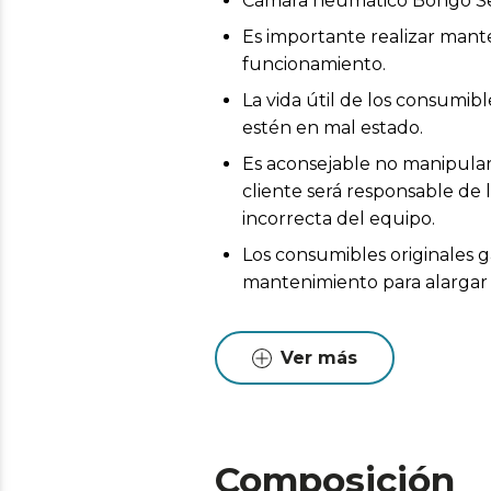
Cámara neumático Bongo Se
Es importante realizar mant
funcionamiento.
La vida útil de los consumi
estén en mal estado.
Es aconsejable no manipular 
cliente será responsable de 
incorrecta del equipo.
Los consumibles originales g
mantenimiento para alargar l
Ver más
Composición