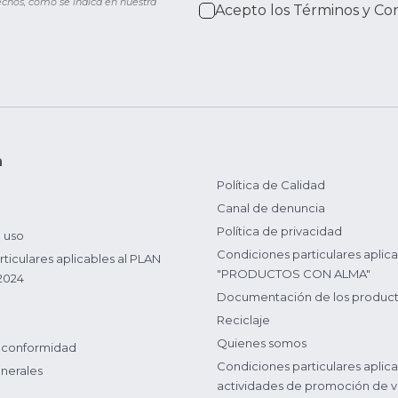
rechos, como se indica en nuestra
Acepto los
Términos y Co
n
Política de Calidad
Canal de denuncia
Política de privacidad
 uso
Condiciones particulares aplica
ticulares aplicables al PLAN
"PRODUCTOS CON ALMA"
2024
Documentación de los produc
Reciclaje
Quienes somos
 conformidad
Condiciones particulares aplica
nerales
actividades de promoción de v