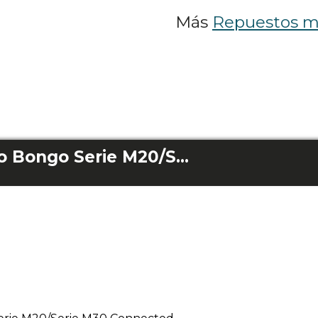
Más
Repuestos m
Cámara neumático Bongo Serie M20/Serie M30 Connected