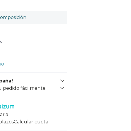
omposición
do
io
spaña!
u pedido fácilmente.
aria
 plazos
Calcular cuota