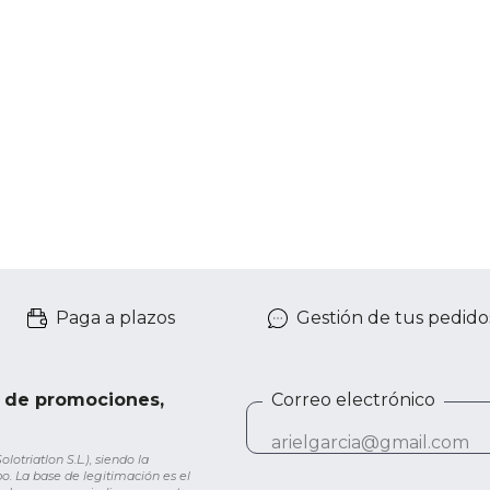
Paga a plazos
Gestión de tus pedido
e de promociones,
Correo electrónico
otriatlon S.L.), siendo la
o. La base de legitimación es el