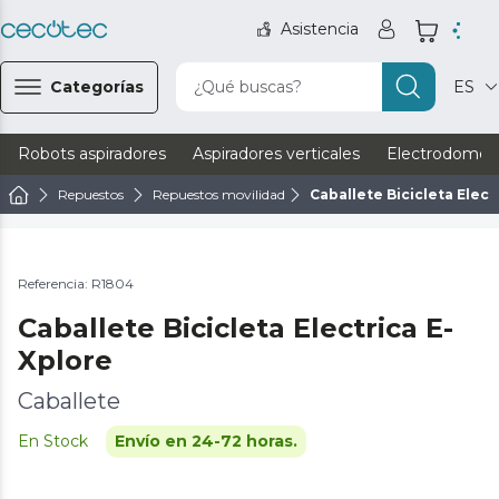
Asistencia
Categorías
¿Qué buscas?
ES
Robots aspiradores
Aspiradores verticales
Electrodomést
Repuestos
Repuestos movilidad
Caballete Bicicleta Elect
Referencia: R1804
Caballete Bicicleta Electrica E-
Xplore
Caballete
En Stock
Envío en 24-72 horas.