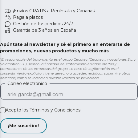
¡Envíos GRATIS a Península y Canarias!
Paga a plazos
Gestión de tus pedidos 24/7
Garantía de 3 años en España
Apúntate al newsletter y sé el primero en enterarte de
promociones, nuevos productos y mucho más
*El responsable del tratamiento es el grupo Cecotec (Cecotec Innovaciones S.L. y
Solotriatlon S.L.), siendo la finalidad del tratamiento enviarle ofertas y
promociones de las empresas del grupo. La base de legitimación es el
consentimiento explícito y tiene derecho a acceder, rectificar, suprimir y otros
derechos, como se indica en nuestra
Política de privacidad
Correo electrónico
Acepto los
Términos y Condiciones
¡Me suscribo!