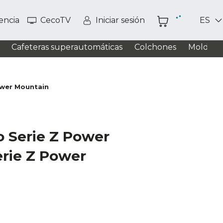
tencia
CecoTV
Iniciar sesión
ES
Cafeteras superautomáticas
Colchones
Moldead
ower Mountain
o Serie Z Power
erie Z Power