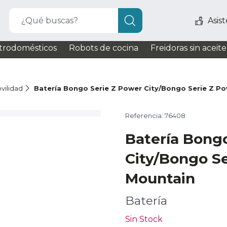
¿Qué buscas?
Asis
trodomésticos
Robots de cocina
Freidoras sin aceite
vilidad
Batería Bongo Serie Z Power City/Bongo Serie Z P
Referencia: 76408
Batería Bong
City/Bongo S
Mountain
Batería
Sin Stock