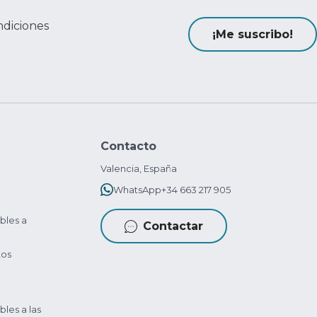
ndiciones
¡Me suscribo!
Contacto
Valencia, España
WhatsApp
+34 663 217 905
bles a
Contactar
tos
bles a las