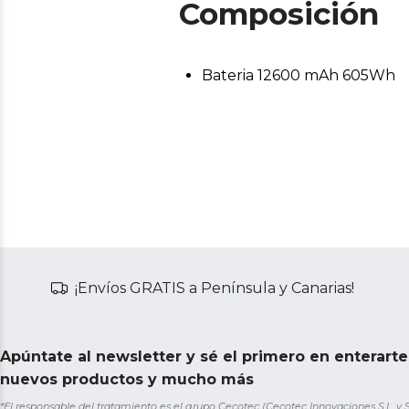
Composición
Bateria 12600 mAh 605Wh
¡Envíos GRATIS a Península y Canarias!
Apúntate al newsletter y sé el primero en enterart
nuevos productos y mucho más
*El responsable del tratamiento es el grupo Cecotec (Cecotec Innovaciones S.L. y Sol