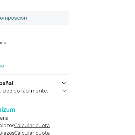
omposición
uido
io
spaña!
u pedido fácilmente.
aria
 plazos
Calcular cuota
 plazos
Calcular cuota