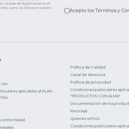
o. La base de legitimación es el
rechos, como se indica en nuestra
Acepto los
Términos y Co
n
Política de Calidad
Canal de denuncia
Política de privacidad
 uso
Condiciones particulares aplica
ticulares aplicables al PLAN
"PRODUCTOS CON ALMA"
2024
Documentación de los produc
Reciclaje
Quienes somos
 conformidad
Condiciones particulares aplica
nerales