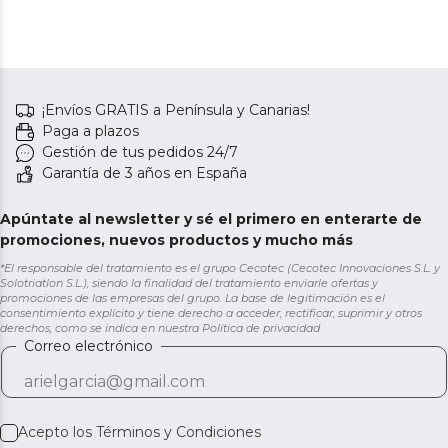
¡Envíos GRATIS a Península y Canarias!
Paga a plazos
Gestión de tus pedidos 24/7
Garantía de 3 años en España
Apúntate al newsletter y sé el primero en enterarte de
promociones, nuevos productos y mucho más
*El responsable del tratamiento es el grupo Cecotec (Cecotec Innovaciones S.L. y
Solotriatlon S.L.), siendo la finalidad del tratamiento enviarle ofertas y
promociones de las empresas del grupo. La base de legitimación es el
consentimiento explícito y tiene derecho a acceder, rectificar, suprimir y otros
derechos, como se indica en nuestra
Política de privacidad
Correo electrónico
Acepto los
Términos y Condiciones