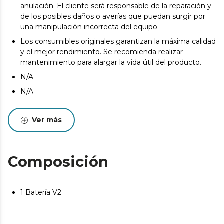
anulación. El cliente será responsable de la reparación y
de los posibles daños o averías que puedan surgir por
una manipulación incorrecta del equipo.
Los consumibles originales garantizan la máxima calidad
y el mejor rendimiento. Se recomienda realizar
mantenimiento para alargar la vida útil del producto.
N/A
N/A
N/A
Ver más
N/A
N/A
N/A
Composición
N/A
N/A
1 Batería V2
N/A
N/A