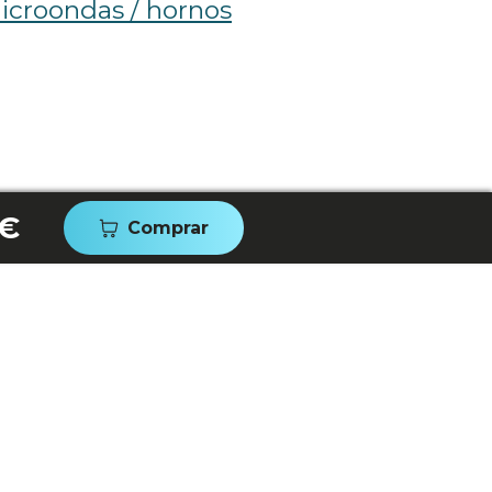
croondas / hornos
 €
Comprar