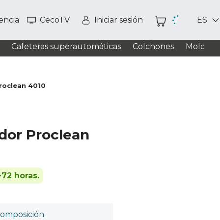
tencia
CecoTV
Iniciar sesión
ES
Cafeteras superautomáticas
Colchones
Moldead
roclean 4010
dor Proclean
-72 horas.
omposición