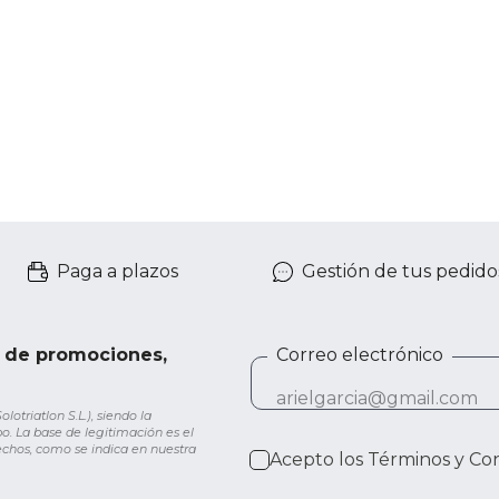
Paga a plazos
Gestión de tus pedido
e de promociones,
Correo electrónico
otriatlon S.L.), siendo la
o. La base de legitimación es el
rechos, como se indica en nuestra
Acepto los
Términos y Co