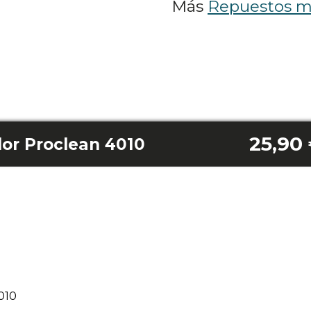
Más
Repuestos mi
25,90
or Proclean 4010
010