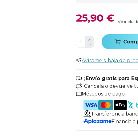
25,90 €
IVA incluid
Comp
Avísame si baja de prec
¡Envío gratis para E
Cancela o devuelve t
Métodos de pago.
Transferencia banc
Financia a