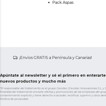
Pack Aspas
¡Envíos GRATIS a Península y Canarias!
Apúntate al newsletter y sé el primero en enterart
nuevos productos y mucho más
*El responsable del tratamiento es el grupo Cecotec (Cecotec Innovaciones S.L. y Sol
finalidad del tratamiento enviarle ofertas y promociones de las empresas del grup
consentimiento explícito y tiene derecho a acceder, rectificar, suprimir y otros de
Política de privacidad