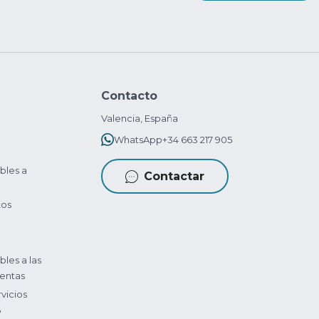
Contacto
Valencia, España
WhatsApp
+34 663 217 905
bles a
Contactar
tos
bles a las
entas
vicios
?