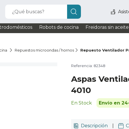
¿Qué buscas?
Asis
trodomésticos
Robots de cocina
Freidoras sin aceite
cina
Repuestos microondas / hornos
Repuesto Ventilador P
Referencia: 82348
Aspas Ventila
4010
En Stock
Envío en 24
Descripción
|
C