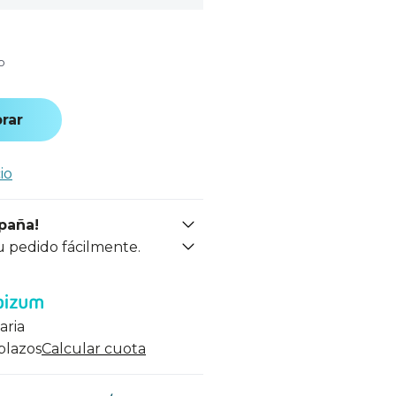
o
rar
io
spaña!
u pedido fácilmente.
aria
 plazos
Calcular cuota