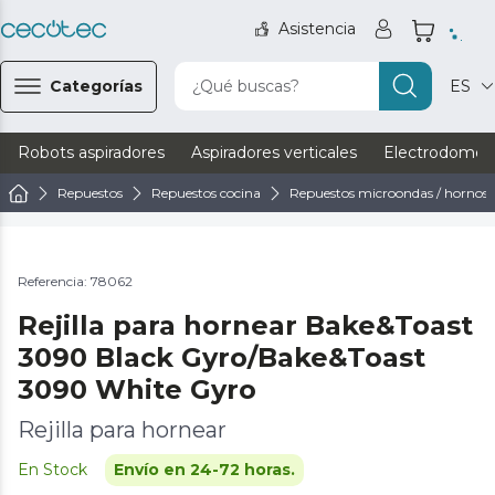
Asistencia
Categorías
¿Qué buscas?
ES
Robots aspiradores
Aspiradores verticales
Electrodomést
Repuestos
Repuestos cocina
Repuestos microondas / hornos
Referencia: 78062
Rejilla para hornear Bake&Toast
3090 Black Gyro/Bake&Toast
3090 White Gyro
Rejilla para hornear
En Stock
Envío en 24-72 horas.