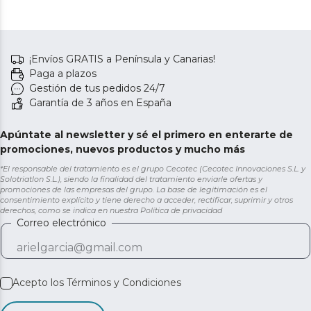
¡Envíos GRATIS a Península y Canarias!
Paga a plazos
Gestión de tus pedidos 24/7
Garantía de 3 años en España
Apúntate al newsletter y sé el primero en enterarte de
promociones, nuevos productos y mucho más
*El responsable del tratamiento es el grupo Cecotec (Cecotec Innovaciones S.L. y
Solotriatlon S.L.), siendo la finalidad del tratamiento enviarle ofertas y
promociones de las empresas del grupo. La base de legitimación es el
consentimiento explícito y tiene derecho a acceder, rectificar, suprimir y otros
derechos, como se indica en nuestra
Política de privacidad
Correo electrónico
Acepto los
Términos y Condiciones