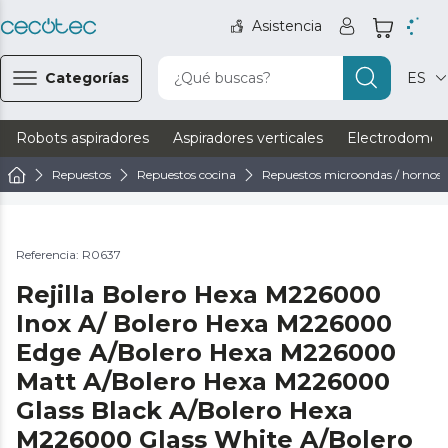
Asistencia
Categorías
¿Qué buscas?
ES
Robots aspiradores
Aspiradores verticales
Electrodomést
Repuestos
Repuestos cocina
Repuestos microondas / hornos
Referencia: R0637
Rejilla Bolero Hexa M226000
Inox A/ Bolero Hexa M226000
Edge A/Bolero Hexa M226000
Matt A/Bolero Hexa M226000
Glass Black A/Bolero Hexa
M226000 Glass White A/Bolero