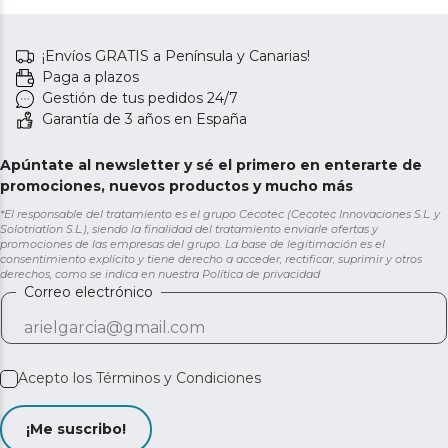
¡Envíos GRATIS a Península y Canarias!
Paga a plazos
Gestión de tus pedidos 24/7
Garantía de 3 años en España
Apúntate al newsletter y sé el primero en enterarte de
promociones, nuevos productos y mucho más
*El responsable del tratamiento es el grupo Cecotec (Cecotec Innovaciones S.L. y
Solotriatlon S.L.), siendo la finalidad del tratamiento enviarle ofertas y
promociones de las empresas del grupo. La base de legitimación es el
consentimiento explícito y tiene derecho a acceder, rectificar, suprimir y otros
derechos, como se indica en nuestra
Política de privacidad
Correo electrónico
Acepto los
Términos y Condiciones
¡Me suscribo!