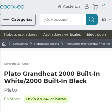
Asistencia
Categorías
¿Qué buscas?
ES
Robots aspiradores
Aspiradores verticales
Electrodomést
Repuestos
Repuestos cocina
Repuestos microondas / hornos
Referencia: R0854
Plato Grandheat 2000 Built-In
White/2000 Built-In Black
Plato
En Stock
Envío en 24-72 horas.