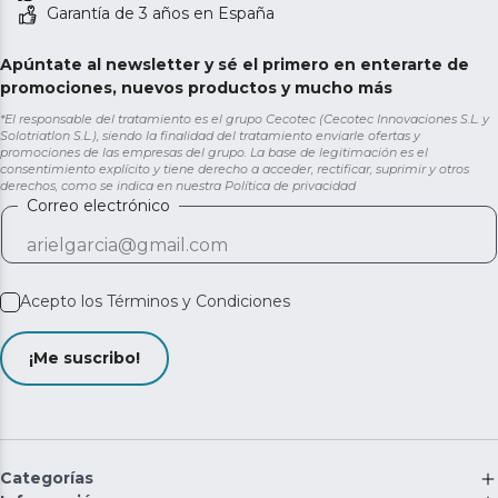
Garantía de 3 años en España
Apúntate al newsletter y sé el primero en enterarte de
promociones, nuevos productos y mucho más
*El responsable del tratamiento es el grupo Cecotec (Cecotec Innovaciones S.L. y
Solotriatlon S.L.), siendo la finalidad del tratamiento enviarle ofertas y
promociones de las empresas del grupo. La base de legitimación es el
consentimiento explícito y tiene derecho a acceder, rectificar, suprimir y otros
derechos, como se indica en nuestra
Política de privacidad
Correo electrónico
Acepto los
Términos y Condiciones
¡Me suscribo!
Categorías