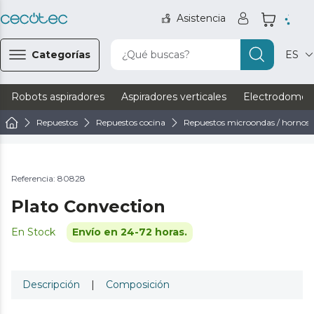
Asistencia
Categorías
¿Qué buscas?
ES
Robots aspiradores
Aspiradores verticales
Electrodomést
Repuestos
Repuestos cocina
Repuestos microondas / hornos
Referencia: 80828
Plato Convection
En Stock
Envío en 24-72 horas.
Descripción
|
Composición