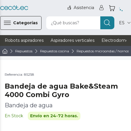
Asistencia
Categorías
¿Qué buscas?
ES
Robots aspiradores
Aspiradores verticales
Electrodomést
Repuestos
Repuestos cocina
Repuestos microondas / hornos
Referencia: 85258
Bandeja de agua Bake&Steam
4000 Combi Gyro
Bandeja de agua
En Stock
Envío en 24-72 horas.