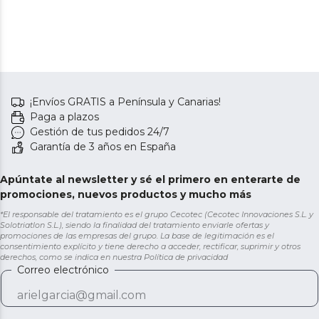
¡Envíos GRATIS a Península y Canarias!
Paga a plazos
Gestión de tus pedidos 24/7
Garantía de 3 años en España
Apúntate al newsletter y sé el primero en enterarte de
promociones, nuevos productos y mucho más
*El responsable del tratamiento es el grupo Cecotec (Cecotec Innovaciones S.L. y
Solotriatlon S.L.), siendo la finalidad del tratamiento enviarle ofertas y
promociones de las empresas del grupo. La base de legitimación es el
consentimiento explícito y tiene derecho a acceder, rectificar, suprimir y otros
derechos, como se indica en nuestra
Política de privacidad
Correo electrónico