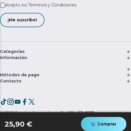
Acepto los
Términos y Condiciones
¡Me suscribo!
Categorías
Información
Métodos de pago
Contacto
©
2026
Cecotec Innovaciones S.L. | RII-AEE: 5537
25,90 €
Comprar