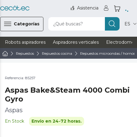
Asistencia
Categorías
¿Qué buscas?
ES
Robots aspiradores
Aspiradores verticales
Electrodomést
Repuestos
Repuestos cocina
Repuestos microondas / hornos
Referencia: 85257
Aspas Bake&Steam 4000 Combi
Gyro
Aspas
En Stock
Envío en 24-72 horas.