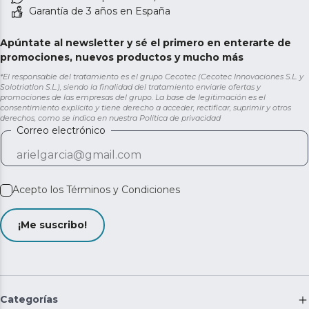
Garantía de 3 años en España
Apúntate al newsletter y sé el primero en enterarte de
promociones, nuevos productos y mucho más
*El responsable del tratamiento es el grupo Cecotec (Cecotec Innovaciones S.L. y
Solotriatlon S.L.), siendo la finalidad del tratamiento enviarle ofertas y
promociones de las empresas del grupo. La base de legitimación es el
consentimiento explícito y tiene derecho a acceder, rectificar, suprimir y otros
derechos, como se indica en nuestra
Política de privacidad
Correo electrónico
Acepto los
Términos y Condiciones
¡Me suscribo!
Categorías