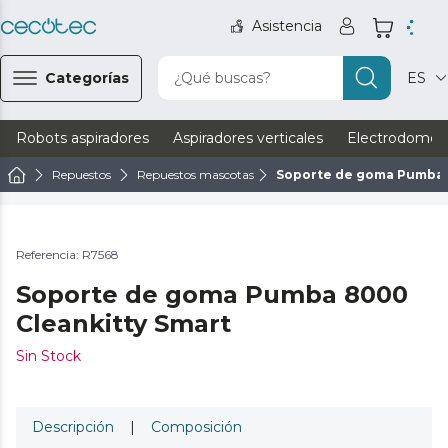
Asistencia
Categorías
¿Qué buscas?
ES
Robots aspiradores
Aspiradores verticales
Electrodomést
Repuestos
Repuestos mascotas
Soporte de goma Pumba 
Referencia: R7568
Soporte de goma Pumba 8000
Cleankitty Smart
Sin Stock
Descripción
|
Composición