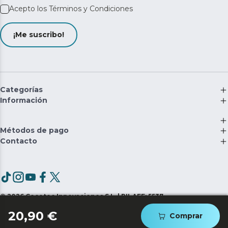
Acepto los
Términos y Condiciones
¡Me suscribo!
Categorías
Información
Métodos de pago
Contacto
©
2026
Cecotec Innovaciones S.L. | RII-AEE: 5537
20,90 €
Comprar