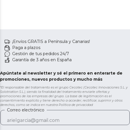
¡Envíos GRATIS a Península y Canarias!
Paga a plazos
Gestión de tus pedidos 24/7
Garantía de 3 años en España
Apúntate al newsletter y sé el primero en enterarte de
promociones, nuevos productos y mucho más
*El responsable del tratamiento es el grupo Cecotec (Cecotec Innovaciones S.L. y
Solotriatlon S.L.), siendo la finalidad del tratamiento enviarle ofertas y
promociones de las empresas del grupo. La base de legitimación es el
consentimiento explícito y tiene derecho a acceder, rectificar, suprimir y otros
derechos, como se indica en nuestra
Política de privacidad
Correo electrónico