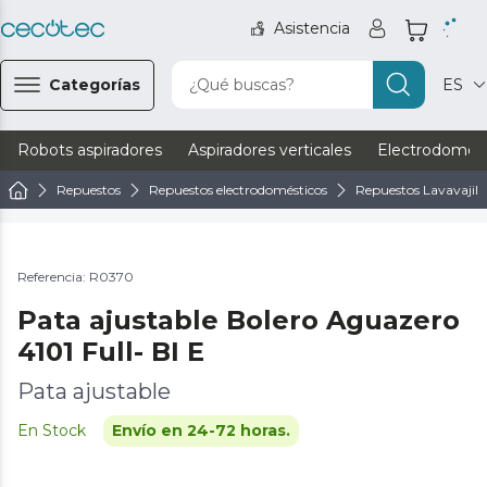
Asistencia
Categorías
¿Qué buscas?
ES
Robots aspiradores
Aspiradores verticales
Electrodomést
Repuestos
Repuestos electrodomésticos
Repuestos Lavavajill
Referencia: R0370
Pata ajustable Bolero Aguazero
4101 Full- BI E
Pata ajustable
En Stock
Envío en 24-72 horas.