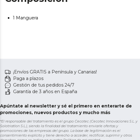
1 Manguera
¡Envíos GRATIS a Península y Canarias!
Paga a plazos
Gestión de tus pedidos 24/7
Garantía de 3 años en España
Apúntate al newsletter y sé el primero en enterarte de
promociones, nuevos productos y mucho más
*El responsable del tratamiento es el grupo Cecotec (Cecotec Innovaciones S.L. y
Solotriatlon S.L.), siendo la finalidad del tratamiento enviarle ofertas y
promociones de las empresas del grupo. La base de legitimación es el
consentimiento explícito y tiene derecho a acceder, rectificar, suprimir y otros