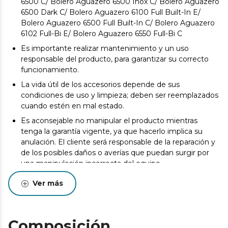
6500 C/ Bolero Aguazero 6500 Inox C/ Bolero Aguazero
6500 Dark C/ Bolero Aguazero 6100 Full Built-In E/
Bolero Aguazero 6500 Full Built-In C/ Bolero Aguazero
6102 Full-Bi E/ Bolero Aguazero 6550 Full-Bi C
Es importante realizar mantenimiento y un uso
responsable del producto, para garantizar su correcto
funcionamiento.
La vida útil de los accesorios depende de sus
condiciones de uso y limpieza; deben ser reemplazados
cuando estén en mal estado.
Es aconsejable no manipular el producto mientras
tenga la garantía vigente, ya que hacerlo implica su
anulación. El cliente será responsable de la reparación y
de los posibles daños o averías que puedan surgir por
una manipulación incorrecta del equipo.
Los accesorios originales garantizan la máxima calidad y
Ver más
el mejor rendimiento. Se recomienda realizar
mantenimiento para alargar la vida útil del producto.
Composición