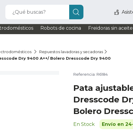
¿Qué buscas?
Asis
trodomésticos
Robots de cocina
Freidoras sin aceite
ectrodomésticos
Repuestos lavadoras y secadoras
resscode Dry 9400 A++/ Bolero Dresscode Dry 9400
Referencia: R6184
Pata ajustabl
Dresscode Dr
Bolero Dress
En Stock
Envío en 24