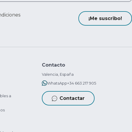
ndiciones
¡Me suscribo!
Contacto
Valencia, España
WhatsApp
+34 663 217 905
bles a
Contactar
tos