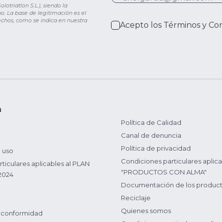
otriatlon S.L.), siendo la
o. La base de legitimación es el
rechos, como se indica en nuestra
Acepto los
Términos y Co
n
Política de Calidad
Canal de denuncia
Política de privacidad
 uso
Condiciones particulares aplica
ticulares aplicables al PLAN
"PRODUCTOS CON ALMA"
2024
Documentación de los produc
Reciclaje
Quienes somos
 conformidad