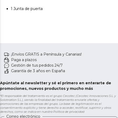
1 Junta de puerta
¡Envíos GRATIS a Península y Canarias!
Paga a plazos
Gestión de tus pedidos 24/7
Garantía de 3 años en España
Apúntate al newsletter y sé el primero en enterarte de
promociones, nuevos productos y mucho más
*El responsable del tratamiento es el grupo Cecotec (Cecotec Innovaciones S.L. y
Solotriatlon S.L.), siendo la finalidad del tratamiento enviarle ofertas y
promociones de las empresas del grupo. La base de legitimación es el
consentimiento explícito y tiene derecho a acceder, rectificar, suprimir y otros
derechos, como se indica en nuestra
Política de privacidad
Correo electrónico