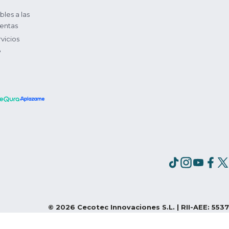
bles a las
entas
vicios
?
©
2026
Cecotec Innovaciones S.L. | RII-AEE: 5537