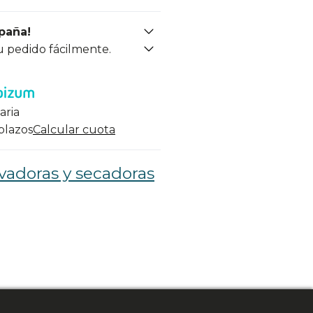
spaña!
u pedido fácilmente.
aria
 plazos
Calcular cuota
vadoras y secadoras