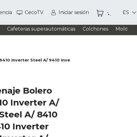
tencia
CecoTV
Iniciar sesión
ES
Cafeteras superautomáticas
Colchones
Moldead
10 Inverter Steel A/ 9410 Inverter A/ 9410 Inverter Steel A/ 1
naje Bolero
0 Inverter A/
 Steel A/ 8410
410 Inverter