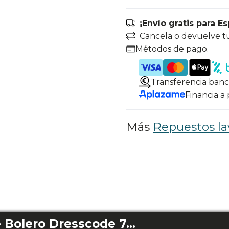
¡Envío gratis para E
Cancela o devuelve t
Métodos de pago.
Transferencia banc
Financia a
Más
Repuestos la
Bomba de drenaje Bolero Dresscode 7410 Inverter A/ 7410 Inverter Steel A/ 8410 Inverter A/ 8410 Inverter Steel A/ 9410 Inverter A/ 9410 Inverter Steel A/ 10410 Inverter A/ 10410 Inverter Steel A