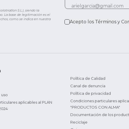
otriatlon S.L.), siendo la
o. La base de legitimación es el
rechos, como se indica en nuestra
Acepto los
Términos y Co
n
Política de Calidad
Canal de denuncia
Política de privacidad
 uso
Condiciones particulares aplica
ticulares aplicables al PLAN
"PRODUCTOS CON ALMA"
2024
Documentación de los produc
Reciclaje