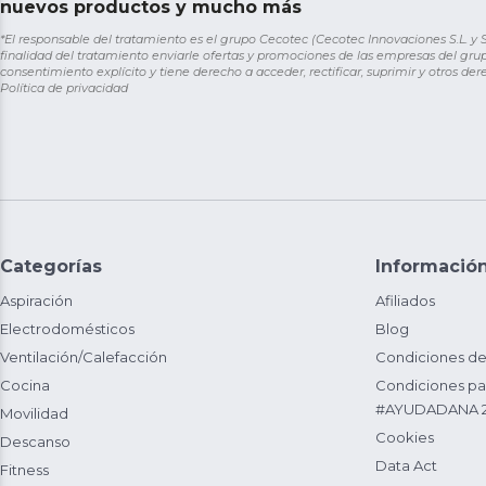
nuevos productos y mucho más
*El responsable del tratamiento es el grupo Cecotec (Cecotec Innovaciones S.L. y Sol
finalidad del tratamiento enviarle ofertas y promociones de las empresas del grup
consentimiento explícito y tiene derecho a acceder, rectificar, suprimir y otros de
Política de privacidad
Categorías
Informació
Aspiración
Afiliados
Electrodomésticos
Blog
Ventilación/Calefacción
Condiciones de
Cocina
Condiciones par
#AYUDADANA 
Movilidad
Cookies
Descanso
Data Act
Fitness