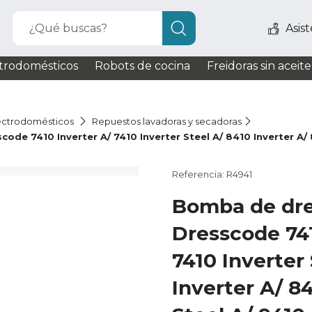
¿Qué buscas?
Asis
trodomésticos
Robots de cocina
Freidoras sin aceite
ectrodomésticos
Repuestos lavadoras y secadoras
de 7410 Inverter A/ 7410 Inverter Steel A/ 8410 Inverter A/ 84
Referencia: R4941
Bomba de dre
Dresscode 741
7410 Inverter
Inverter A/ 8