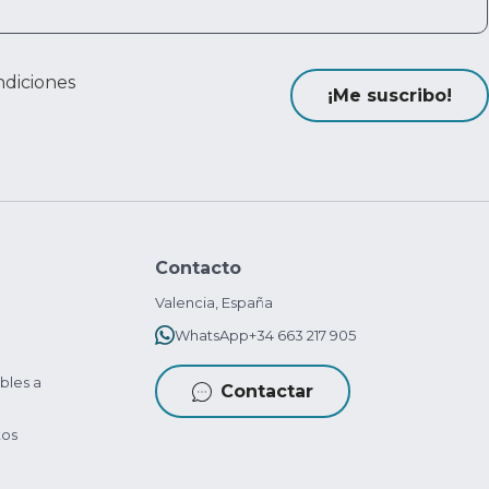
ndiciones
¡Me suscribo!
Contacto
Valencia, España
WhatsApp
+34 663 217 905
bles a
Contactar
tos