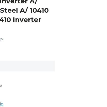
Inverter A/
 Steel A/ 10410
410 Inverter
je
do
io