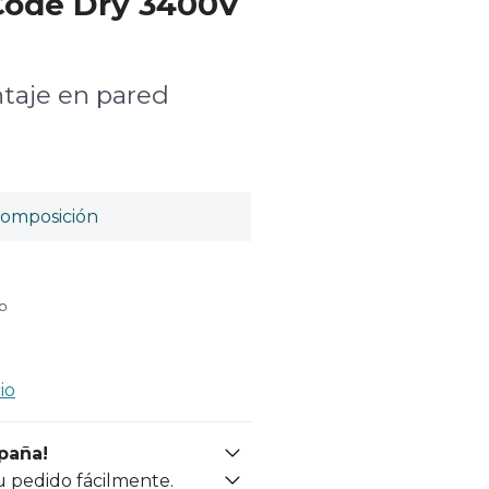
Code Dry 3400V
taje en pared
omposición
do
io
spaña!
u pedido fácilmente.