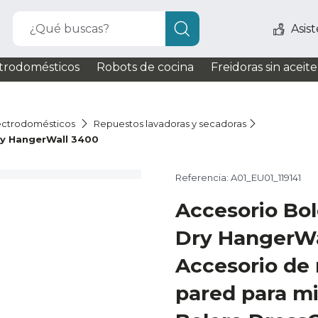
¿Qué buscas?
Asis
trodomésticos
Robots de cocina
Freidoras sin aceite
ectrodomésticos
Repuestos lavadoras y secadoras
ry HangerWall 3400
Referencia: A01_EU01_119141
Accesorio Bo
Dry HangerWa
Accesorio de
pared para mi