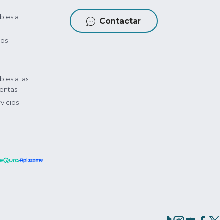
bles a
Contactar
tos
bles a las
entas
vicios
?