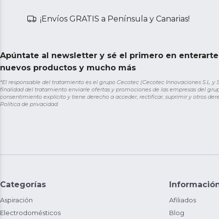
¡Envíos GRATIS a Península y Canarias!
Apúntate al newsletter y sé el primero en enterart
nuevos productos y mucho más
*El responsable del tratamiento es el grupo Cecotec (Cecotec Innovaciones S.L. y Sol
finalidad del tratamiento enviarle ofertas y promociones de las empresas del grup
consentimiento explícito y tiene derecho a acceder, rectificar, suprimir y otros de
Política de privacidad
Categorías
Informació
Aspiración
Afiliados
Electrodomésticos
Blog