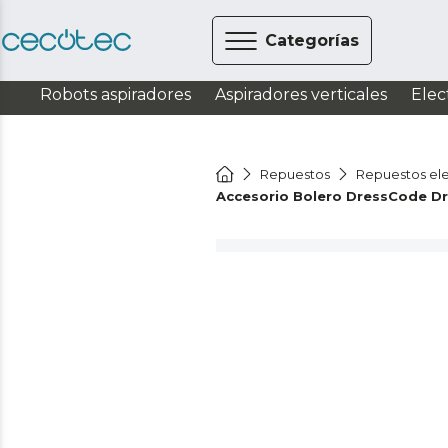
Categorías
Robots aspiradores
Aspiradores verticales
Elec
Repuestos
Repuestos el
Accesorio Bolero DressCode D