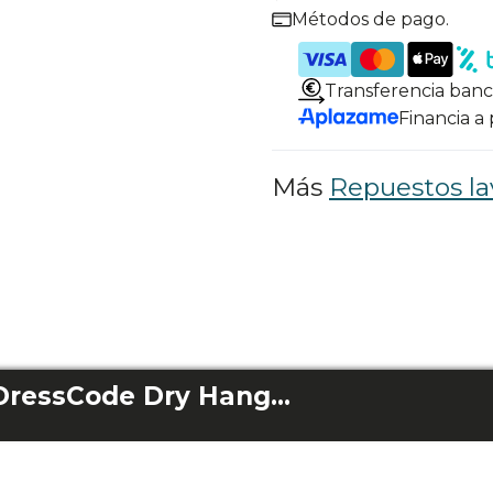
Métodos de pago.
Transferencia banc
Financia a
Más
Repuestos la
Accesorio Bolero DressCode Dry HangerWall 3400