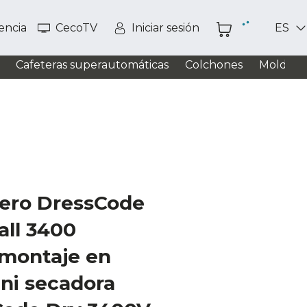
tencia
CecoTV
Iniciar sesión
ES
Cafeteras superautomáticas
Colchones
Moldead
lero DressCode
ll 3400
 montaje en
ni secadora