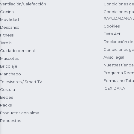
Ventilación/Calefacción
Condiciones de
Cocina
Condiciones par
#AYUDADANA 
Movilidad
Cookies
Descanso
Data Act
Fitness
Declaración de
Jardín
Condiciones ge
Cuidado personal
Aviso legal
Mascotas
Nuestras tienda
Bricolaje
Programa Reem
Planchado
Formulario Total
Televisores / Smart TV
ICEX DANA
Costura
Bebés
Packs
Productos con alma
Repuestos