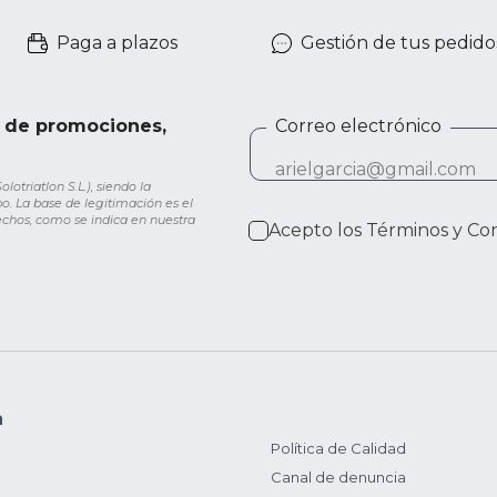
Paga a plazos
Gestión de tus pedido
e de promociones,
Correo electrónico
otriatlon S.L.), siendo la
o. La base de legitimación es el
rechos, como se indica en nuestra
Acepto los
Términos y Co
n
Política de Calidad
Canal de denuncia