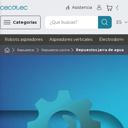
Asistencia
Categorías
¿Qué buscas?
ES
Robots aspiradores
Aspiradores verticales
Electrodomést
Repuestos
Repuestos cocina
Repuestos jarra de agua co