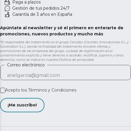
Paga a plazos
Gestión de tus pedidos 24/7
Garantía de 3 años en España
Apúntate al newsletter y sé el primero en enterarte de
promociones, nuevos productos y mucho más
*El responsable del tratamiento es el grupo Cecotec (Cecotec Innovaciones S.L. y
Solotriatlon S.L.), siendo la finalidad del tratamiento enviarle ofertas y
promociones de las empresas del grupo. La base de legitimación es el
consentimiento explícito y tiene derecho a acceder, rectificar, suprimir y otros
derechos, como se indica en nuestra
Política de privacidad
Correo electrónico
Acepto los
Términos y Condiciones
¡Me suscribo!